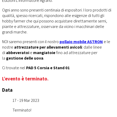
Edizioni L’Informatore Agrario.
Ogni anno sono presenti centinaia di espositori. I loro prodotti di
qualità, spesso ricercati, rispondono alle esigenze di tutti gli
hobby farmer che qui possono acquistare direttamente semi,
piante e attrezzature, osservare da vicino i macchinari delle
grandi marche.
NOI saremo presenti con il nostro
pollaio mobile ASTRON
e le
nostre
attrezzature per allevamenti avicoli
: dalle linee
di
abbeveratoi
e
mangiatoie
fino ad attrezzature per
la
gestione delle uova
.
Ci trovate nel
PAD 5 Corsia e Stand 01
L’evento è terminato.
Data
17 - 19 Mar 2023
Terminato!