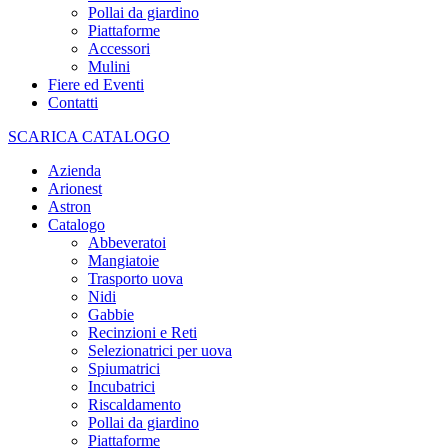
Pollai da giardino
Piattaforme
Accessori
Mulini
Fiere ed Eventi
Contatti
SCARICA CATALOGO
Azienda
Arionest
Astron
Catalogo
Abbeveratoi
Mangiatoie
Trasporto uova
Nidi
Gabbie
Recinzioni e Reti
Selezionatrici per uova
Spiumatrici
Incubatrici
Riscaldamento
Pollai da giardino
Piattaforme